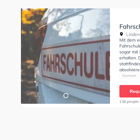
Fahrsc
Linden
Mit dem e
Fahrschul
sogar mit
erhalten. 
stattfinde
absolviere
Bewertung
German
Erweiteru
bedacht d
Requ
sich eine 
schlägt s
136 people 
nieder."