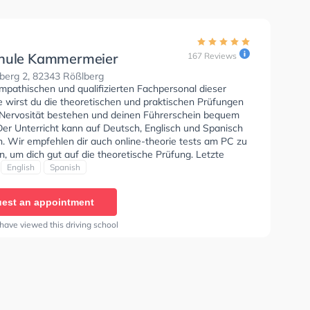
hule Kammermeier
167 Reviews
berg 2, 82343 Rößlberg
mpathischen und qualifizierten Fachpersonal dieser
e wirst du die theoretischen und praktischen Prüfungen
 Nervosität bestehen und deinen Führerschein bequem
Der Unterricht kann auf Deutsch, Englisch und Spanisch
n. Wir empfehlen dir auch online-theorie tests am PC zu
n, um dich gut auf die theoretische Prüfung. Letzte
: "Professionelle Empfehlung für Führerschein
English
Spanish
ngen von PKW zu Motorrad, faire Preise, nicht darauf
en maximalen Profit herauszuholen, kurz: So wie man
est an appointment
kompetente, seriöse Fahrschule vorstellt. Das alles
ich auch auf das gegebene sympathische Arbeitsklima
have viewed this driving school