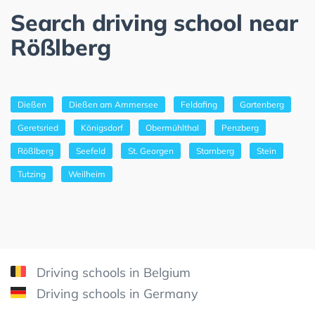
Search driving school near
Rößlberg
Dießen
Dießen am Ammersee
Feldafing
Gartenberg
Geretsried
Königsdorf
Obermühlthal
Penzberg
Rößlberg
Seefeld
St. Georgen
Starnberg
Stein
Tutzing
Weilheim
Driving schools in Belgium
Driving schools in Germany