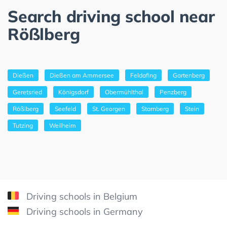
Search driving school near
Rößlberg
Dießen
Dießen am Ammersee
Feldafing
Gartenberg
Geretsried
Königsdorf
Obermühlthal
Penzberg
Rößlberg
Seefeld
St. Georgen
Starnberg
Stein
Tutzing
Weilheim
Driving schools in Belgium
Driving schools in Germany