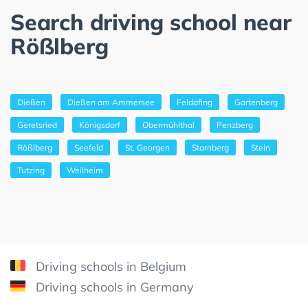
Search driving school near
Rößlberg
Dießen
Dießen am Ammersee
Feldafing
Gartenberg
Geretsried
Königsdorf
Obermühlthal
Penzberg
Rößlberg
Seefeld
St. Georgen
Starnberg
Stein
Tutzing
Weilheim
Driving schools in Belgium
Driving schools in Germany