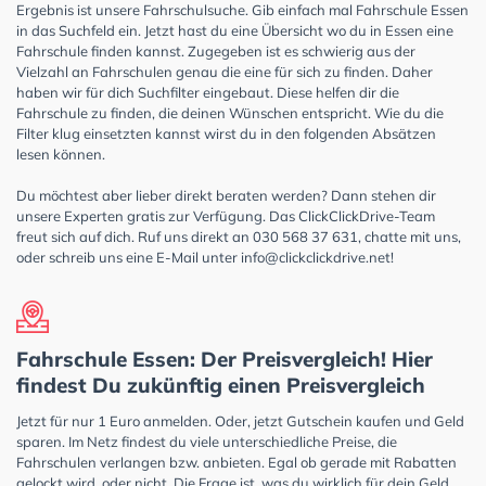
Ergebnis ist unsere Fahrschulsuche. Gib einfach mal Fahrschule Essen
in das Suchfeld ein. Jetzt hast du eine Übersicht wo du in Essen eine
Fahrschule finden kannst. Zugegeben ist es schwierig aus der
Vielzahl an Fahrschulen genau die eine für sich zu finden. Daher
haben wir für dich Suchfilter eingebaut. Diese helfen dir die
Fahrschule zu finden, die deinen Wünschen entspricht. Wie du die
Filter klug einsetzten kannst wirst du in den folgenden Absätzen
lesen können.
Du möchtest aber lieber direkt beraten werden? Dann stehen dir
unsere Experten gratis zur Verfügung. Das ClickClickDrive-Team
freut sich auf dich. Ruf uns direkt an 030 568 37 631, chatte mit uns,
oder schreib uns eine E-Mail unter
info@clickclickdrive.net
!
Fahrschule Essen: Der Preisvergleich! Hier
findest Du zukünftig einen Preisvergleich
Jetzt für nur 1 Euro anmelden. Oder, jetzt Gutschein kaufen und Geld
sparen. Im Netz findest du viele unterschiedliche Preise, die
Fahrschulen verlangen bzw. anbieten. Egal ob gerade mit Rabatten
gelockt wird, oder nicht. Die Frage ist, was du wirklich für dein Geld