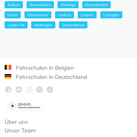
Ankum
Bersenbrück
Dinklage
Emstekerfeld
Essen
Hülsenmoor
Lastrup
Lindern
Löningen
Loxter Ort
Molbergen
Quakenbrück
Fahrschulen in Belgien
Fahrschulen in Deutschland
DSGV
O
Datenschutzkonform
Über uns
Unser Team