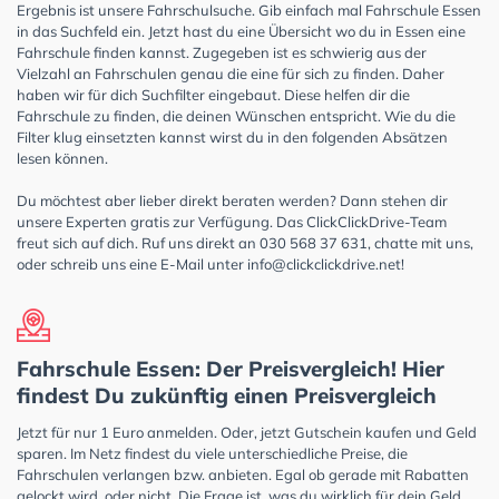
Ergebnis ist unsere Fahrschulsuche. Gib einfach mal Fahrschule Essen
in das Suchfeld ein. Jetzt hast du eine Übersicht wo du in Essen eine
Fahrschule finden kannst. Zugegeben ist es schwierig aus der
Vielzahl an Fahrschulen genau die eine für sich zu finden. Daher
haben wir für dich Suchfilter eingebaut. Diese helfen dir die
Fahrschule zu finden, die deinen Wünschen entspricht. Wie du die
Filter klug einsetzten kannst wirst du in den folgenden Absätzen
lesen können.
Du möchtest aber lieber direkt beraten werden? Dann stehen dir
unsere Experten gratis zur Verfügung. Das ClickClickDrive-Team
freut sich auf dich. Ruf uns direkt an 030 568 37 631, chatte mit uns,
oder schreib uns eine E-Mail unter
info@clickclickdrive.net
!
Fahrschule Essen: Der Preisvergleich! Hier
findest Du zukünftig einen Preisvergleich
Jetzt für nur 1 Euro anmelden. Oder, jetzt Gutschein kaufen und Geld
sparen. Im Netz findest du viele unterschiedliche Preise, die
Fahrschulen verlangen bzw. anbieten. Egal ob gerade mit Rabatten
gelockt wird, oder nicht. Die Frage ist, was du wirklich für dein Geld