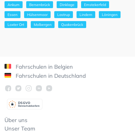
Ankum
Bersenbrück
Dinklage
Emstekerfeld
Essen
Hülsenmoor
Lastrup
Lindern
Löningen
Loxter Ort
Molbergen
Quakenbrück
Fahrschulen in Belgien
Fahrschulen in Deutschland
DSGV
O
Datenschutzkonform
Über uns
Unser Team