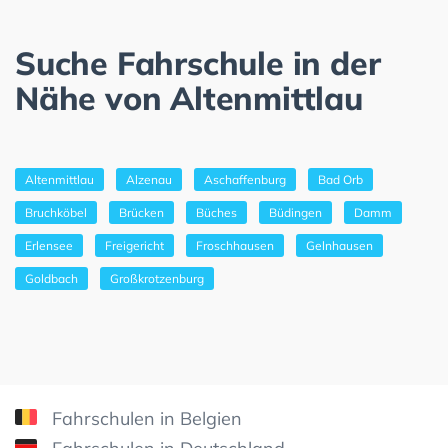
Suche Fahrschule in der
Nähe von Altenmittlau
Altenmittlau
Alzenau
Aschaffenburg
Bad Orb
Bruchköbel
Brücken
Büches
Büdingen
Damm
Erlensee
Freigericht
Froschhausen
Gelnhausen
Goldbach
Großkrotzenburg
Fahrschulen in Belgien