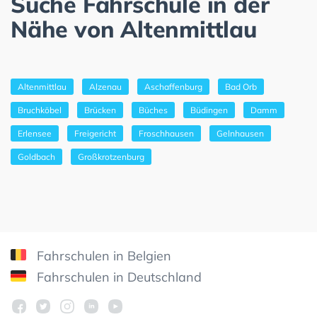
Suche Fahrschule in der
Nähe von Altenmittlau
Altenmittlau
Alzenau
Aschaffenburg
Bad Orb
Bruchköbel
Brücken
Büches
Büdingen
Damm
Erlensee
Freigericht
Froschhausen
Gelnhausen
Goldbach
Großkrotzenburg
Fahrschulen in Belgien
Fahrschulen in Deutschland