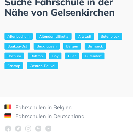
Suche Fahrschule in der
Nähe von Gelsenkirchen
Altenbochum
Altendorf Ulfkotte
Altstadt
Batenbrock
Baukau-Ost
Beckhausen
Bergen
Bismarck
Bochum
Bottrop
Boy
Buer
Butendorf
Castrop
Castrop-Rauxel
Fahrschulen in Belgien
Fahrschulen in Deutschland