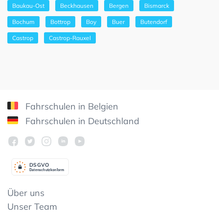
Baukau-Ost
Beckhausen
Bergen
Bismarck
Bochum
Bottrop
Boy
Buer
Butendorf
Castrop
Castrop-Rauxel
Fahrschulen in Belgien
Fahrschulen in Deutschland
DSGV
O
Datenschutzkonform
Über uns
Unser Team