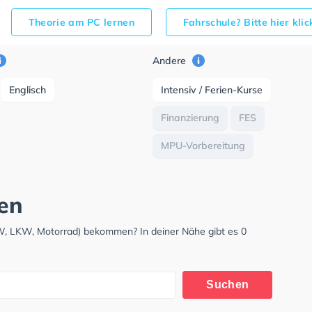
Theorie am PC lernen
Fahrschule? Bitte hier kli
Andere
Englisch
Intensiv / Ferien-Kurse
Finanzierung
FES
MPU-Vorbereitung
gen
KW, LKW, Motorrad) bekommen? In deiner Nähe gibt es 0
Suchen