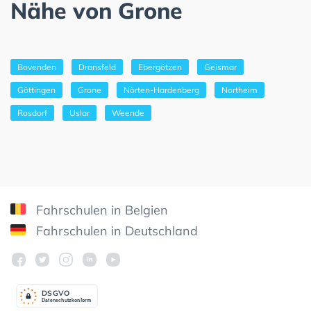
Nähe von Grone
Bovenden
Dransfeld
Ebergötzen
Geismar
Göttingen
Grone
Nörten-Hardenberg
Northeim
Rosdorf
Uslar
Weende
Fahrschulen in Belgien
Fahrschulen in Deutschland
DSGV
O
Datenschutzkonform