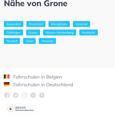
Nähe von Grone
Bovenden
Dransfeld
Ebergötzen
Geismar
Göttingen
Grone
Nörten-Hardenberg
Northeim
Rosdorf
Uslar
Weende
Fahrschulen in Belgien
Fahrschulen in Deutschland
DSGV
O
Datenschutzkonform