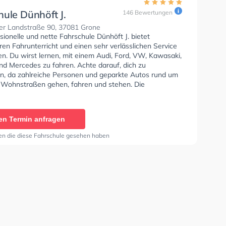
ule Dünhöft J.
146 Bewertungen
er Landstraße 90, 37081 Grone
sionelle und nette Fahrschule Dünhöft J. bietet
en Fahrunterricht und einen sehr verlässlichen Service
en. Du wirst lernen, mit einem Audi, Ford, VW, Kawasaki,
d Mercedes zu fahren. Achte darauf, dich zu
en, da zahlreiche Personen und geparkte Autos rund um
 Wohnstraßen gehen, fahren und stehen. Die
e bietet Herausragende Bedingungen um deine Klasse
 B, Klasse A, Klasse BE, Klasse B96, Klasse AM, Klasse
se A2, Klasse C1, Klasse C1E, Klasse C, Klasse CE,
en Termin anfragen
 Klasse DE1, Klasse D, Klasse DE, Klasse L und Klasse T
n. Die Erste-Hilfe-Kurs in der Schule. Wir empfehlen dir
en die diese Fahrschule gesehen haben
e-theorie tests am PC zu absolvieren, um dich gut auf
tische Prüfung.