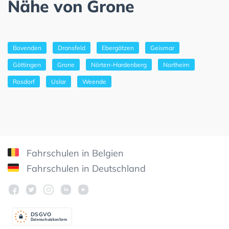
Nähe von Grone
Bovenden
Dransfeld
Ebergötzen
Geismar
Göttingen
Grone
Nörten-Hardenberg
Northeim
Rosdorf
Uslar
Weende
Fahrschulen in Belgien
Fahrschulen in Deutschland
DSGV
O
Datenschutzkonform