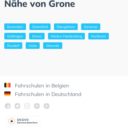
Nähe von Grone
Bovenden
Dransfeld
Ebergötzen
Geismar
Göttingen
Grone
Nörten-Hardenberg
Northeim
Rosdorf
Uslar
Weende
Fahrschulen in Belgien
Fahrschulen in Deutschland
DSGV
O
Datenschutzkonform