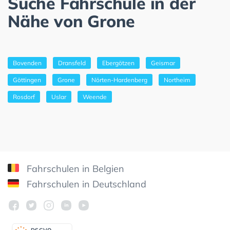
Suche Fahrschule in der
Nähe von Grone
Bovenden
Dransfeld
Ebergötzen
Geismar
Göttingen
Grone
Nörten-Hardenberg
Northeim
Rosdorf
Uslar
Weende
Fahrschulen in Belgien
Fahrschulen in Deutschland
DSGV
O