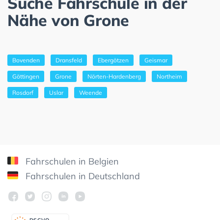
Suche Fahrschule in der
Nähe von Grone
Bovenden
Dransfeld
Ebergötzen
Geismar
Göttingen
Grone
Nörten-Hardenberg
Northeim
Rosdorf
Uslar
Weende
Fahrschulen in Belgien
Fahrschulen in Deutschland
DSGV
O