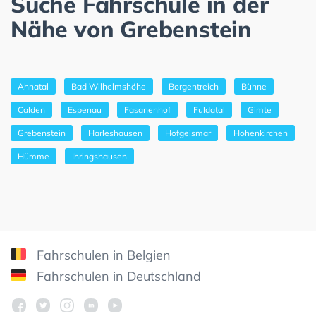
Suche Fahrschule in der
Nähe von Grebenstein
Ahnatal
Bad Wilhelmshöhe
Borgentreich
Bühne
Calden
Espenau
Fasanenhof
Fuldatal
Gimte
Grebenstein
Harleshausen
Hofgeismar
Hohenkirchen
Hümme
Ihringshausen
Fahrschulen in Belgien
Fahrschulen in Deutschland