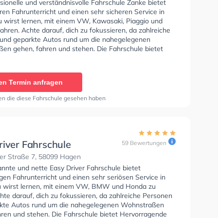
sionelle und verständnisvolle Fahrschule Zanke bietet
en Fahrunterricht und einen sehr sicheren Service in
u wirst lernen, mit einem VW, Kawasaki, Piaggio und
hren. Achte darauf, dich zu fokussieren, da zahlreiche
und geparkte Autos rund um die nahegelegenen
en gehen, fahren und stehen. Die Fahrschule bietet
Bedingungen um deine Klasse A1, Klasse B, Klasse A,
Automatik, Klasse BE, Klasse AM, Klasse BF17, Klasse
- Prüfbescheinigung, Klasse B96, B196, B197, Klasse
en Termin anfragen
lasse B197 zu erhalten. Wir empfehlen dir auch online-
sts am PC zu absolvieren, um dich gut auf die
en die diese Fahrschule gesehen haben
he Prüfung. Letzte Bewertung: "Die Fahrlehrer sind sehr
nehmen einem die Angst beim fahren!"
river Fahrschule
59 Bewertungen
r Straße 7, 58099 Hagen
nnte und nette Easy Driver Fahrschule bietet
en Fahrunterricht und einen sehr seriösen Service in
 wirst lernen, mit einem VW, BMW und Honda zu
hte darauf, dich zu fokussieren, da zahlreiche Personen
kte Autos rund um die nahegelegenen Wohnstraßen
hren und stehen. Die Fahrschule bietet Hervorragende