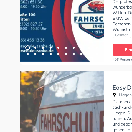
Die profes
wunderbar
Witten. D
BMW zu fa
Personen 
Wohnstraß
Perfekte 
German
Klasse B 
A2, Mofa 
Ein
ASF und K
theorie te
496 Person
theoretisc
nett und 
Easy D
Hagene
Die anerka
sachkundig
Hagen. Du
fahren. Ac
und gepar
gehen, fa