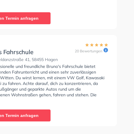
en um deine Klasse A1, Klasse B, Klasse A, Klasse BE,
6, Klasse AM, Klasse BF17, Klasse A2, Klasse C1, Klasse
ik, Klasse L, Mofa - Prüfbescheinigung, Klasse C1+C1E,
en Termin anfragen
7 und Klasse B197 zu erhalten. Wir empfehlen dir auch
orie tests am PC zu absolvieren, um dich gut auf die
he Prüfung.
s Fahrschule
20 Bewertungen
ldanzstraße 41, 58455 Hagen
sionelle und freundliche Bruno's Fahrschule bietet
enden Fahrunterricht und einen sehr zuverlässigen
n Witten. Du wirst lernen, mit einem VW Golf, Kawasaki
 zu fahren. Achte darauf, dich zu konzentrieren, da
 Fußgänger und geparkte Autos rund um die
enen Wohnstraßen gehen, fahren und stehen. Die
e bietet Herausragende Bedingungen um deine Klasse
 B, Klasse A, Klasse BE, Klasse B96, Mofa -
einigung, Klasse B Automatik, Klasse AM, Klasse BF17,
en Termin anfragen
, Klasse T, B196, B197, Klasse ASF und Klasse B197 zu