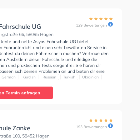
Fahrschule UG
129 Bewertungen
gstraße 66, 58095 Hagen
tente und nette Asyas Fahrschule UG bietet
n Fahrunterricht und einen sehr bewährten Service in
chtest du deinen Führerschein machen? Vertraue den
rten Ausbildern dieser Fahrschule und erledige die
hen und praktischen Tests sorgenfrei. Sie hören dir
passen sich deinen Problemen an und bieten dir eine
ung. Der Unterricht kann auf Englisch, Deutsch,
German
Kurdish
Russian
Turkish
Ukrainian
Russisch, Türkisch und Ukrainisch stattfinden. Die Erste-
 in der Schule. Wir empfehlen dir auch online-theorie
en Termin anfragen
C zu absolvieren, um dich gut auf die theoretische
etzte Bewertung: "Eine super freundliche fahrschule
ngenehme Preise. Die Fahrlehrer sind locker, lustig und
 Habe alles beim ersten Mal bestanden und kann die
e jedem empfehlen."
hule Zanke
193 Bewertungen
traße 100, 58452 Hagen