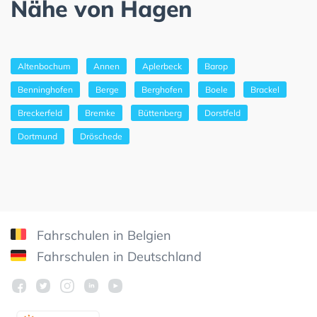
Nähe von Hagen
Altenbochum
Annen
Aplerbeck
Barop
Benninghofen
Berge
Berghofen
Boele
Brackel
Breckerfeld
Bremke
Büttenberg
Dorstfeld
Dortmund
Dröschede
Fahrschulen in Belgien
Fahrschulen in Deutschland