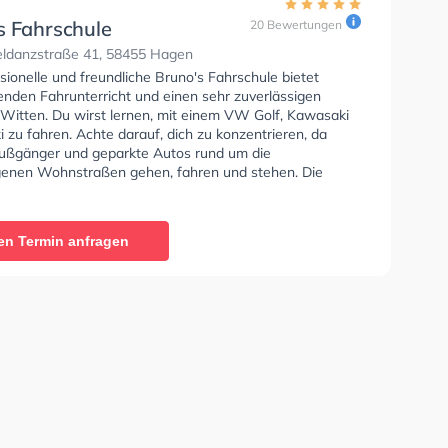
s Fahrschule
20 Bewertungen
ldanzstraße 41, 58455 Hagen
sionelle und freundliche Bruno's Fahrschule bietet
enden Fahrunterricht und einen sehr zuverlässigen
n Witten. Du wirst lernen, mit einem VW Golf, Kawasaki
 zu fahren. Achte darauf, dich zu konzentrieren, da
 Fußgänger und geparkte Autos rund um die
enen Wohnstraßen gehen, fahren und stehen. Die
e bietet Herausragende Bedingungen um deine Klasse
 B, Klasse A, Klasse BE, Klasse B96, Mofa -
einigung, Klasse B Automatik, Klasse AM, Klasse BF17,
en Termin anfragen
, Klasse T, B196, B197, Klasse ASF und Klasse B197 zu