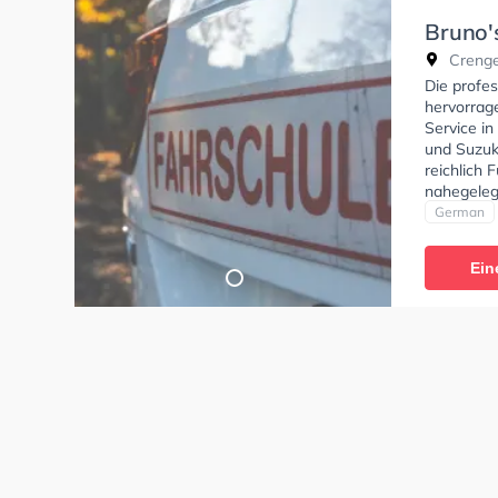
Bruno'
Crenge
Die profes
hervorrag
Service i
und Suzuki
reichlich
nahegeleg
Fahrschul
German
A1, Klasse
Prüfbesch
Ein
Klasse A2
erhalten.