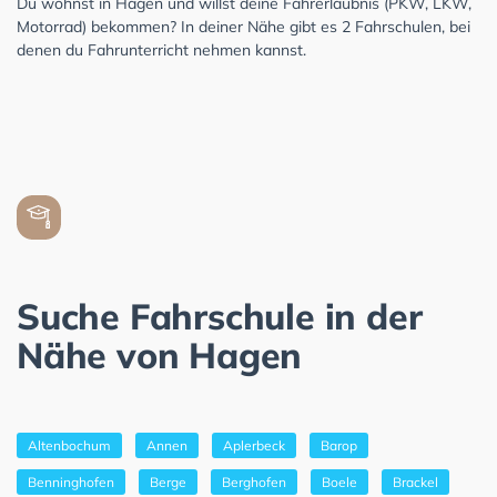
Du wohnst in Hagen und willst deine Fahrerlaubnis (PKW, LKW,
Motorrad) bekommen? In deiner Nähe gibt es 2 Fahrschulen, bei
denen du Fahrunterricht nehmen kannst.
Suche Fahrschule in der
Nähe von Hagen
Altenbochum
Annen
Aplerbeck
Barop
Benninghofen
Berge
Berghofen
Boele
Brackel