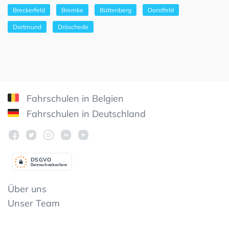
Breckerfeld
Bremke
Büttenberg
Dorstfeld
Dortmund
Dröschede
Fahrschulen in Belgien
Fahrschulen in Deutschland
DSGV
O
Datenschutzkonform
Über uns
Unser Team