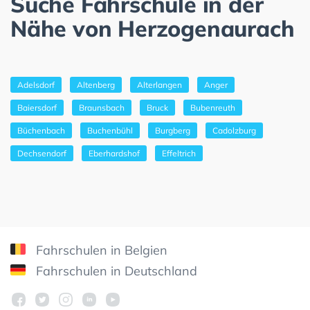
Suche Fahrschule in der
Nähe von Herzogenaurach
Adelsdorf
Altenberg
Alterlangen
Anger
Baiersdorf
Braunsbach
Bruck
Bubenreuth
Büchenbach
Buchenbühl
Burgberg
Cadolzburg
Dechsendorf
Eberhardshof
Effeltrich
Fahrschulen in Belgien
Fahrschulen in Deutschland