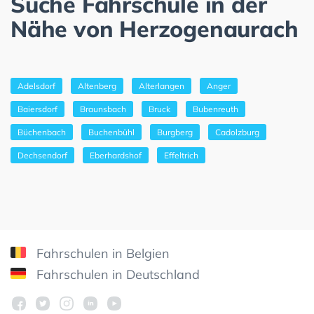
Suche Fahrschule in der
Nähe von Herzogenaurach
Adelsdorf
Altenberg
Alterlangen
Anger
Baiersdorf
Braunsbach
Bruck
Bubenreuth
Büchenbach
Buchenbühl
Burgberg
Cadolzburg
Dechsendorf
Eberhardshof
Effeltrich
Fahrschulen in Belgien
Fahrschulen in Deutschland