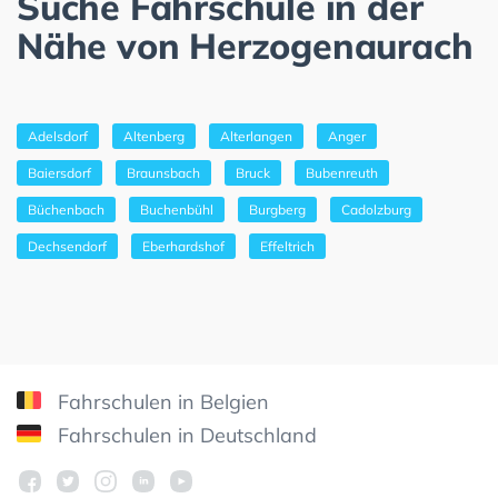
Suche Fahrschule in der
Nähe von Herzogenaurach
Adelsdorf
Altenberg
Alterlangen
Anger
Baiersdorf
Braunsbach
Bruck
Bubenreuth
Büchenbach
Buchenbühl
Burgberg
Cadolzburg
Dechsendorf
Eberhardshof
Effeltrich
Fahrschulen in Belgien
Fahrschulen in Deutschland