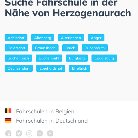
Suche Fahrschule in der
Nähe von Herzogenaurach
Adelsdorf
Altenberg
Alterlangen
Anger
Baiersdorf
Braunsbach
Bruck
Bubenreuth
Büchenbach
Buchenbühl
Burgberg
Cadolzburg
Dechsendorf
Eberhardshof
Effeltrich
Fahrschulen in Belgien
Fahrschulen in Deutschland