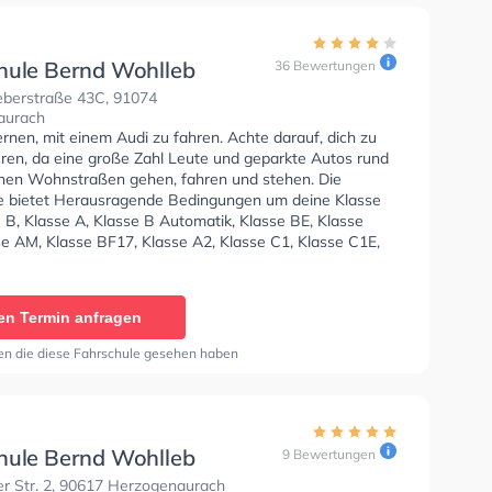
hule Bernd Wohlleb
36 Bewertungen
berstraße 43C, 91074
aurach
ernen, mit einem Audi zu fahren. Achte darauf, dich zu
eren, da eine große Zahl Leute und geparkte Autos rund
hen Wohnstraßen gehen, fahren und stehen. Die
e bietet Herausragende Bedingungen um deine Klasse
 B, Klasse A, Klasse B Automatik, Klasse BE, Klasse
se AM, Klasse BF17, Klasse A2, Klasse C1, Klasse C1E,
Klasse CE, Klasse D1, Klasse DE1, Klasse D, Klasse DE,
Klasse T und Mofa - Prüfbescheinigung zu erhalten.
en Termin anfragen
en die diese Fahrschule gesehen haben
hule Bernd Wohlleb
9 Bewertungen
r Str. 2, 90617 Herzogenaurach