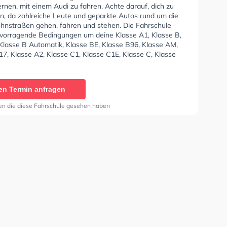
ernen, mit einem Audi zu fahren. Achte darauf, dich zu
en, da zahlreiche Leute und geparkte Autos rund um die
nstraßen gehen, fahren und stehen. Die Fahrschule
rvorragende Bedingungen um deine Klasse A1, Klasse B,
 Klasse B Automatik, Klasse BE, Klasse B96, Klasse AM,
7, Klasse A2, Klasse C1, Klasse C1E, Klasse C, Klasse
 D1, Klasse DE1, Klasse D, Klasse DE, Klasse L, Klasse T
 Prüfbescheinigung zu erhalten. In der Fahrschule
lleb Sie können einen Termin online anfragen.
en Termin anfragen
en die diese Fahrschule gesehen haben