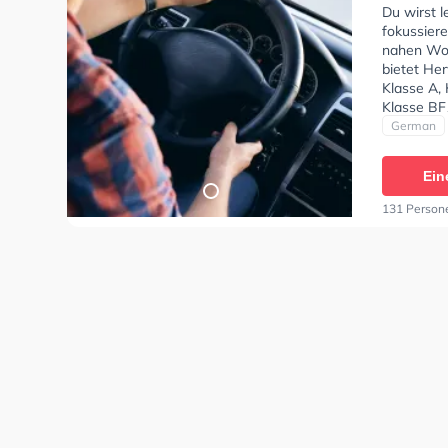
Du wirst l
fokussier
nahen Woh
bietet He
Klasse A,
Klasse BF1
CE, Klasse
German
und Mofa -
Bernd Woh
Ein
131 Person