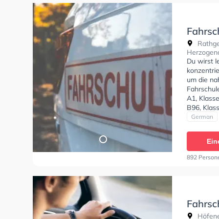
Fahrsc
Rathge
Herzogen
Du wirst l
konzentri
um die na
Fahrschul
A1, Klasse
B96, Klas
Klasse C, 
German
Klasse L, 
Ein
892 Person
Fahrsc
Höfene