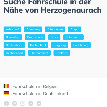
Suche Fahrschule in der
Nähe von Herzogenaurach
Adelsdorf
Altenberg
Alterlangen
Anger
Baiersdorf
Braunsbach
Bruck
Bubenreuth
Büchenbach
Buchenbühl
Burgberg
Cadolzburg
Dechsendorf
Eberhardshof
Effeltrich
Fahrschulen in Belgien
Fahrschulen in Deutschland