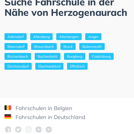
Suche Fahrschule in der
Nähe von Herzogenaurach
Adelsdorf
Altenberg
Alterlangen
Anger
Baiersdorf
Braunsbach
Bruck
Bubenreuth
Büchenbach
Buchenbühl
Burgberg
Cadolzburg
Dechsendorf
Eberhardshof
Effeltrich
Fahrschulen in Belgien
Fahrschulen in Deutschland