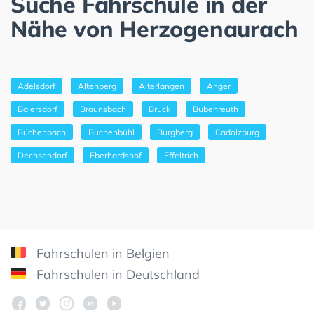
Suche Fahrschule in der
Nähe von Herzogenaurach
Adelsdorf
Altenberg
Alterlangen
Anger
Baiersdorf
Braunsbach
Bruck
Bubenreuth
Büchenbach
Buchenbühl
Burgberg
Cadolzburg
Dechsendorf
Eberhardshof
Effeltrich
Fahrschulen in Belgien
Fahrschulen in Deutschland