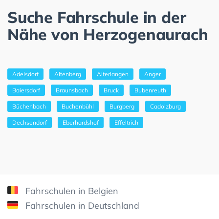
Suche Fahrschule in der
Nähe von Herzogenaurach
Adelsdorf
Altenberg
Alterlangen
Anger
Baiersdorf
Braunsbach
Bruck
Bubenreuth
Büchenbach
Buchenbühl
Burgberg
Cadolzburg
Dechsendorf
Eberhardshof
Effeltrich
Fahrschulen in Belgien
Fahrschulen in Deutschland