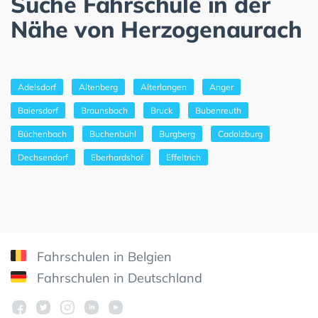
Suche Fahrschule in der
Nähe von Herzogenaurach
Adelsdorf
Altenberg
Alterlangen
Anger
Baiersdorf
Braunsbach
Bruck
Bubenreuth
Büchenbach
Buchenbühl
Burgberg
Cadolzburg
Dechsendorf
Eberhardshof
Effeltrich
Fahrschulen in Belgien
Fahrschulen in Deutschland