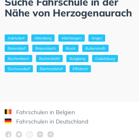
Suche Fahrschule in der
Nähe von Herzogenaurach
Adelsdorf
Altenberg
Alterlangen
Anger
Baiersdorf
Braunsbach
Bruck
Bubenreuth
Büchenbach
Buchenbühl
Burgberg
Cadolzburg
Dechsendorf
Eberhardshof
Effeltrich
Fahrschulen in Belgien
Fahrschulen in Deutschland