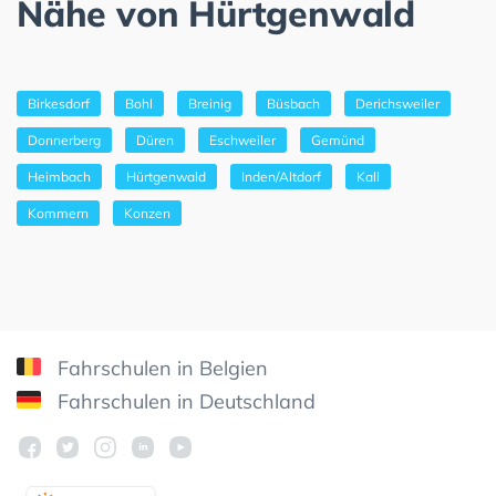
Nähe von Hürtgenwald
Birkesdorf
Bohl
Breinig
Büsbach
Derichsweiler
Donnerberg
Düren
Eschweiler
Gemünd
Heimbach
Hürtgenwald
Inden/Altdorf
Kall
Kommern
Konzen
Fahrschulen in Belgien
Fahrschulen in Deutschland