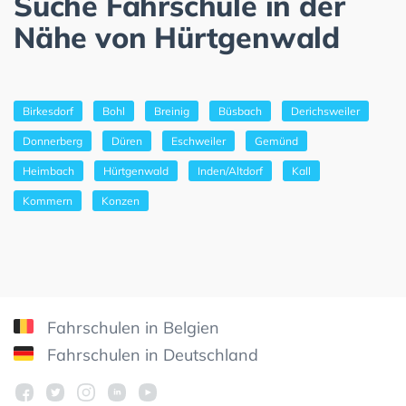
Suche Fahrschule in der
Nähe von Hürtgenwald
Birkesdorf
Bohl
Breinig
Büsbach
Derichsweiler
Donnerberg
Düren
Eschweiler
Gemünd
Heimbach
Hürtgenwald
Inden/Altdorf
Kall
Kommern
Konzen
Fahrschulen in Belgien
Fahrschulen in Deutschland