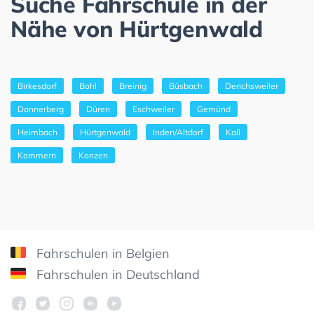
Suche Fahrschule in der
Nähe von Hürtgenwald
Birkesdorf
Bohl
Breinig
Büsbach
Derichsweiler
Donnerberg
Düren
Eschweiler
Gemünd
Heimbach
Hürtgenwald
Inden/Altdorf
Kall
Kommern
Konzen
Fahrschulen in Belgien
Fahrschulen in Deutschland