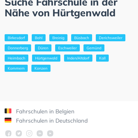
Suche Fahrschule in der
Nähe von Hürtgenwald
Birkesdorf
Bohl
Breinig
Büsbach
Derichsweiler
Donnerberg
Düren
Eschweiler
Gemünd
Heimbach
Hürtgenwald
Inden/Altdorf
Kall
Kommern
Konzen
Fahrschulen in Belgien
Fahrschulen in Deutschland