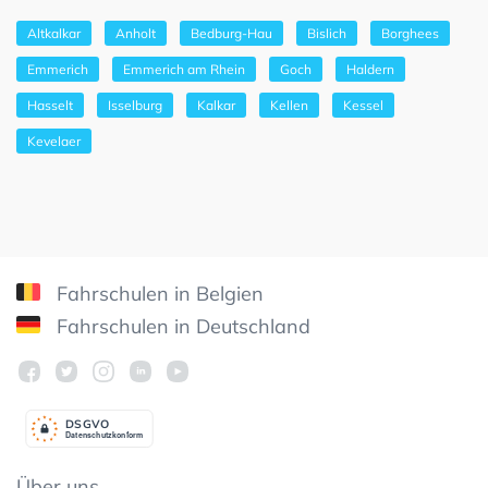
Altkalkar
Anholt
Bedburg-Hau
Bislich
Borghees
Emmerich
Emmerich am Rhein
Goch
Haldern
Hasselt
Isselburg
Kalkar
Kellen
Kessel
Kevelaer
Fahrschulen in Belgien
Fahrschulen in Deutschland
DSGV
O
Datenschutzkonform
Über uns