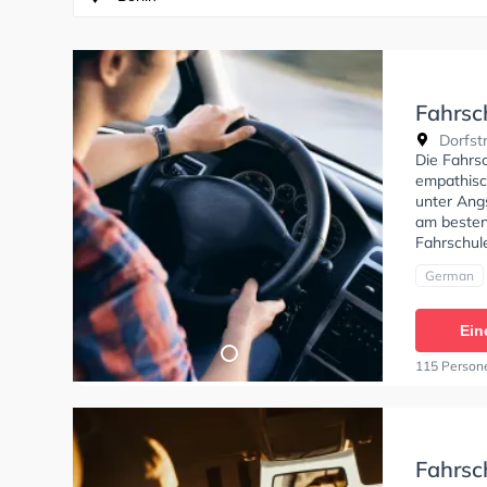
Fahrsc
Dorfstr
Die Fahrsc
empathisch
unter Angs
am besten 
Fahrschul
German
Ein
115 Person
Fahrsc