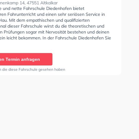
enkamp 14, 47551 Altkalkar
se und nette Fahrschule Diedenhofen bietet
en Fahrunterricht und einen sehr seriösen Service in
au. Mit dem empathischen und qualifizierten
nal dieser Fahrschule wirst du die theoretischen und
en Prüfungen sogar mit Nervosität bestehen und deinen
ein leicht bekommen. In der Fahrschule Diedenhofen Sie
nen Termin online anfragen.
en Termin anfragen
n die diese Fahrschule gesehen haben