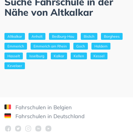
Suche Fahrschule in der
Nähe von Altkalkar
Altkalkar
Anholt
Bedburg-Hau
Bislich
Borghees
Emmerich
Emmerich am Rhein
Goch
Haldern
Hasselt
Isselburg
Kalkar
Kellen
Kessel
Kevelaer
Fahrschulen in Belgien
Fahrschulen in Deutschland