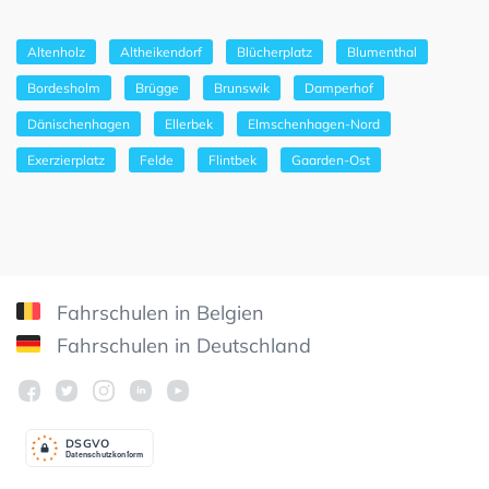
Altenholz
Altheikendorf
Blücherplatz
Blumenthal
Bordesholm
Brügge
Brunswik
Damperhof
Dänischenhagen
Ellerbek
Elmschenhagen-Nord
Exerzierplatz
Felde
Flintbek
Gaarden-Ost
Fahrschulen in Belgien
Fahrschulen in Deutschland
DSGV
O
Datenschutzkonform