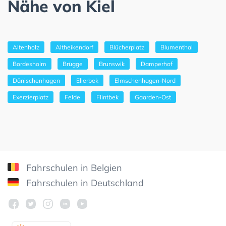
Nähe von Kiel
Altenholz
Altheikendorf
Blücherplatz
Blumenthal
Bordesholm
Brügge
Brunswik
Damperhof
Dänischenhagen
Ellerbek
Elmschenhagen-Nord
Exerzierplatz
Felde
Flintbek
Gaarden-Ost
Fahrschulen in Belgien
Fahrschulen in Deutschland