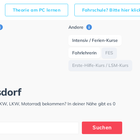
Theorie am PC lernen
Fahrschule? Bitte hier kli
Andere
Intensiv / Ferien-Kurse
Fahrlehrerin
FES
Erste-Hilfe-Kurs / LSM-Kurs
sdorf
(PKW, LKW, Motorrad) bekommen? In deiner Nähe gibt es 0
Suchen