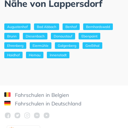
Nähe von Lappersdorf
Augustenhof
Bad Abbach
Benhof
Bernhardswald
Brunn
Diesenbach
Donaustauf
Ebenpaint
Ehrenberg
Eiermühle
Galgenberg
Greßthal
Haidhof
Hemau
Innenstadt
Fahrschulen in Belgien
Fahrschulen in Deutschland