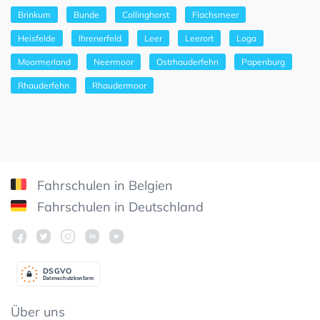
Brinkum
Bunde
Collinghorst
Flachsmeer
Heisfelde
Ihrenerfeld
Leer
Leerort
Loga
Moormerland
Neermoor
Ostrhauderfehn
Papenburg
Rhauderfehn
Rhaudermoor
Fahrschulen in Belgien
Fahrschulen in Deutschland
DSGV
O
Datenschutzkonform
Über uns