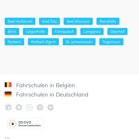
Bad Heilbrunn
Bad Tölz
Bad Wiessee
Bairahöfe
Bichl
Gilgenhöfe
Königsdorf
Lenggries
Oberhof
Rottach
Rottach-Egern
St. Johannisrain
Tegernsee
Fahrschulen in Belgien
Fahrschulen in Deutschland
DSGV
O
Datenschutzkonform