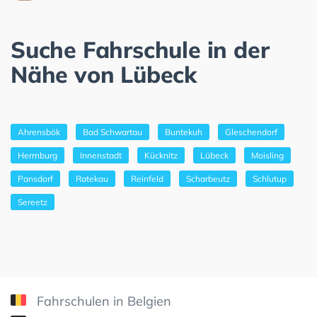
Suche Fahrschule in der
Nähe von Lübeck
Ahrensbök
Bad Schwartau
Buntekuh
Gleschendorf
Herrnburg
Innenstadt
Kücknitz
Lübeck
Moisling
Pansdorf
Ratekau
Reinfeld
Scharbeutz
Schlutup
Sereetz
Fahrschulen in Belgien