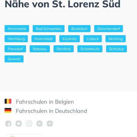
Nähe von St. Lorenz Süd
Ahrensbök
Bad Schwartau
Buntekuh
Gleschendorf
Herrnburg
Innenstadt
Kücknitz
Lübeck
Moisling
Pansdorf
Ratekau
Reinfeld
Scharbeutz
Schlutup
Sereetz
Fahrschulen in Belgien
Fahrschulen in Deutschland