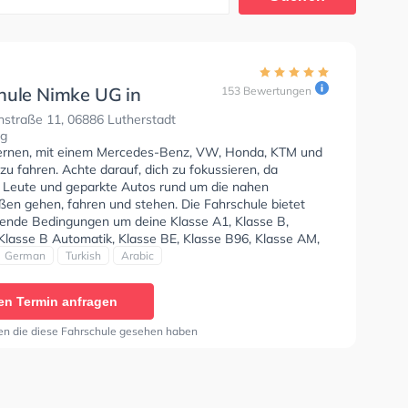
hule Nimke UG in
153 Bewertungen
stadt Wittenberg
nstraße 11, 06886 Lutherstadt
rg
lernen, mit einem Mercedes-Benz, VW, Honda, KTM und
u fahren. Achte darauf, dich zu fokussieren, da
e Leute und geparkte Autos rund um die nahen
en gehen, fahren und stehen. Die Fahrschule bietet
ende Bedingungen um deine Klasse A1, Klasse B,
 Klasse B Automatik, Klasse BE, Klasse B96, Klasse AM,
17, Klasse A2, B196, B197 und Klasse B197 zu erhalten.
German
Turkish
Arabic
icht kann auf Englisch, Deutsch, Türkisch und Arabisch
n. Die Erste-Hilfe-Kurs in der Schule. Wir empfehlen dir
en Termin anfragen
e-theorie tests am PC zu absolvieren, um dich gut auf
tische Prüfung. Letzte Bewertung: "Ja wieso fahrschule
en die diese Fahrschule gesehen haben
gut. Ich würde sie weiteren Freunden empfehlen. Gute
. Gute Ausstattung. Gute App. Nette Ausbilder"